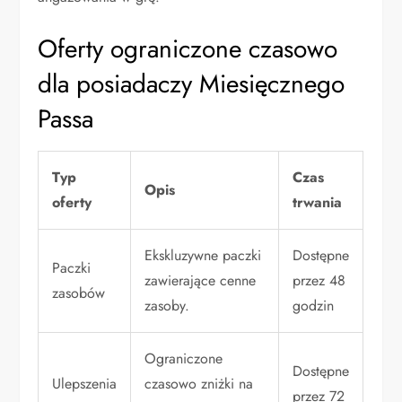
Oferty ograniczone czasowo
dla posiadaczy Miesięcznego
Passa
Typ
Czas
Opis
oferty
trwania
Ekskluzywne paczki
Dostępne
Paczki
zawierające cenne
przez 48
zasobów
zasoby.
godzin
Ograniczone
Dostępne
Ulepszenia
czasowo zniżki na
przez 72