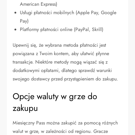
American Express)
Usługi płatności mobilnych (Apple Pay, Google
Pay)
Platformy płatności online (PayPal, Skrill)
Upewnij się, że wybrana metoda płatności jest
powiązana z Twoim kontem, aby ułatwić płynne
transakcje. Niektóre metody mogą wiązać się z
dodatkowymi opłatami, dlatego sprawdź warunki
swojego dostawcy przed przystąpieniem do zakupu.
Opcje waluty w grze do
zakupu
Miesięczny Pass można zakupić za pomocą różnych
walut w grze, w zależności od regionu. Gracze