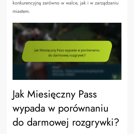
konkurencyjną zarówno w walce, jak i w zarządzaniu
miastem.
Jak Miesięczny Pass
wypada w porównaniu
do darmowej rozgrywki?