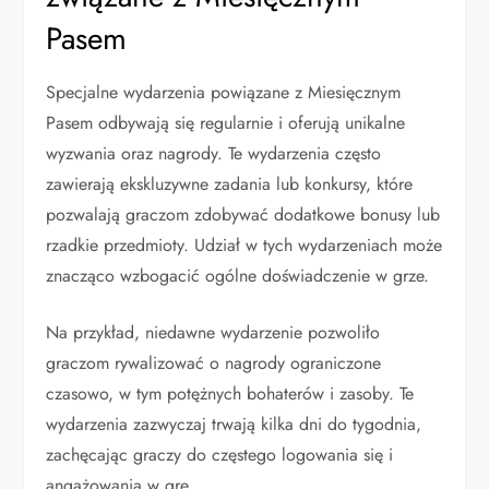
Pasem
Specjalne wydarzenia powiązane z Miesięcznym
Pasem odbywają się regularnie i oferują unikalne
wyzwania oraz nagrody. Te wydarzenia często
zawierają ekskluzywne zadania lub konkursy, które
pozwalają graczom zdobywać dodatkowe bonusy lub
rzadkie przedmioty. Udział w tych wydarzeniach może
znacząco wzbogacić ogólne doświadczenie w grze.
Na przykład, niedawne wydarzenie pozwoliło
graczom rywalizować o nagrody ograniczone
czasowo, w tym potężnych bohaterów i zasoby. Te
wydarzenia zazwyczaj trwają kilka dni do tygodnia,
zachęcając graczy do częstego logowania się i
angażowania w grę.