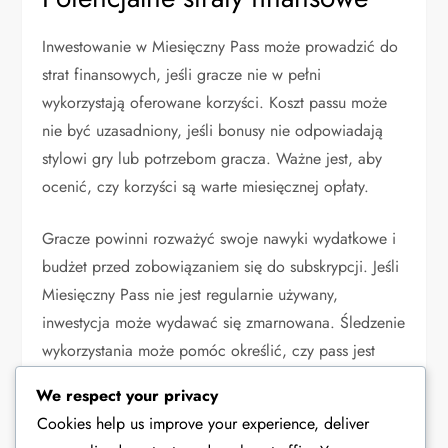
Inwestowanie w Miesięczny Pass może prowadzić do
strat finansowych, jeśli gracze nie w pełni
wykorzystają oferowane korzyści. Koszt passu może
nie być uzasadniony, jeśli bonusy nie odpowiadają
stylowi gry lub potrzebom gracza. Ważne jest, aby
ocenić, czy korzyści są warte miesięcznej opłaty.
Gracze powinni rozważyć swoje nawyki wydatkowe i
budżet przed zobowiązaniem się do subskrypcji. Jeśli
Miesięczny Pass nie jest regularnie używany,
inwestycja może wydawać się zmarnowana. Śledzenie
wykorzystania może pomóc określić, czy pass jest
wart wydatków.
We respect your privacy
Cookies help us improve your experience, deliver
Ograniczona dostępność