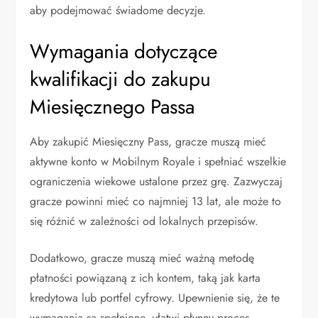
aby podejmować świadome decyzje.
Wymagania dotyczące
kwalifikacji do zakupu
Miesięcznego Passa
Aby zakupić Miesięczny Pass, gracze muszą mieć
aktywne konto w Mobilnym Royale i spełniać wszelkie
ograniczenia wiekowe ustalone przez grę. Zazwyczaj
gracze powinni mieć co najmniej 13 lat, ale może to
się różnić w zależności od lokalnych przepisów.
Dodatkowo, gracze muszą mieć ważną metodę
płatności powiązaną z ich kontem, taką jak karta
kredytowa lub portfel cyfrowy. Upewnienie się, że te
wymagania są spełnione, ułatwi płynny proces