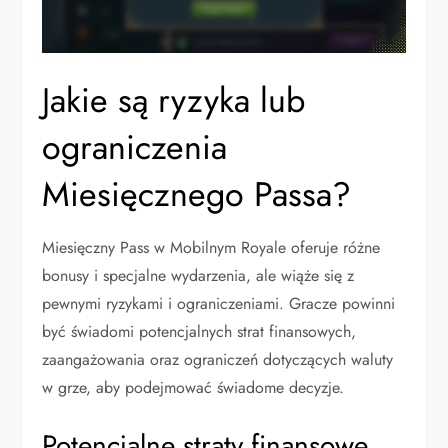
Jakie są ryzyka lub
ograniczenia
Miesięcznego Passa?
Miesięczny Pass w Mobilnym Royale oferuje różne
bonusy i specjalne wydarzenia, ale wiąże się z
pewnymi ryzykami i ograniczeniami. Gracze powinni
być świadomi potencjalnych strat finansowych,
zaangażowania oraz ograniczeń dotyczących waluty
w grze, aby podejmować świadome decyzje.
Potencjalne straty finansowe