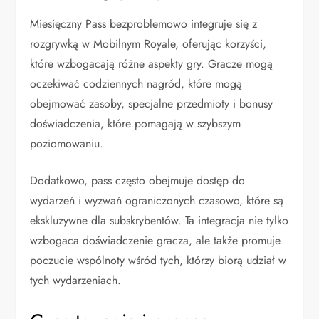
Miesięczny Pass bezproblemowo integruje się z
rozgrywką w Mobilnym Royale, oferując korzyści,
które wzbogacają różne aspekty gry. Gracze mogą
oczekiwać codziennych nagród, które mogą
obejmować zasoby, specjalne przedmioty i bonusy
doświadczenia, które pomagają w szybszym
poziomowaniu.
Dodatkowo, pass często obejmuje dostęp do
wydarzeń i wyzwań ograniczonych czasowo, które są
ekskluzywne dla subskrybentów. Ta integracja nie tylko
wzbogaca doświadczenie gracza, ale także promuje
poczucie wspólnoty wśród tych, którzy biorą udział w
tych wydarzeniach.