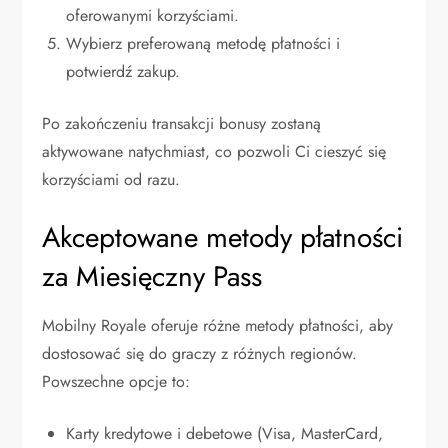
oferowanymi korzyściami.
Wybierz preferowaną metodę płatności i
potwierdź zakup.
Po zakończeniu transakcji bonusy zostaną
aktywowane natychmiast, co pozwoli Ci cieszyć się
korzyściami od razu.
Akceptowane metody płatności
za Miesięczny Pass
Mobilny Royale oferuje różne metody płatności, aby
dostosować się do graczy z różnych regionów.
Powszechne opcje to:
Karty kredytowe i debetowe (Visa, MasterCard,