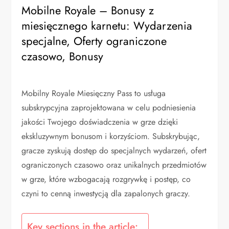
Mobilne Royale – Bonusy z
miesięcznego karnetu: Wydarzenia
specjalne, Oferty ograniczone
czasowo, Bonusy
Mobilny Royale Miesięczny Pass to usługa
subskrypcyjna zaprojektowana w celu podniesienia
jakości Twojego doświadczenia w grze dzięki
ekskluzywnym bonusom i korzyściom. Subskrybując,
gracze zyskują dostęp do specjalnych wydarzeń, ofert
ograniczonych czasowo oraz unikalnych przedmiotów
w grze, które wzbogacają rozgrywkę i postęp, co
czyni to cenną inwestycją dla zapalonych graczy.
Key sections in the article: