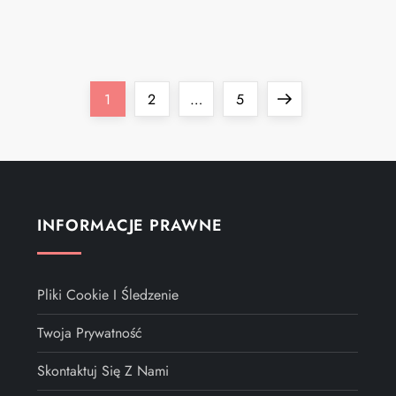
Page
Page
Page
Next
1
2
…
5
page
INFORMACJE PRAWNE
Pliki Cookie I Śledzenie
Twoja Prywatność
Skontaktuj Się Z Nami