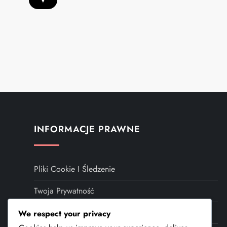
P
o
s
t
INFORMACJE PRAWNE
s
Pliki Cookie I Śledzenie
p
Twoja Prywatność
a
Skontaktuj Się Z Nami
We respect your privacy
g