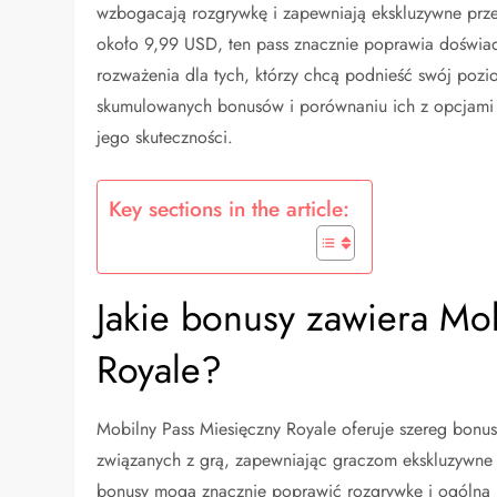
wzbogacają rozgrywkę i zapewniają ekskluzywne prze
około 9,99 USD, ten pass znacznie poprawia doświad
rozważenia dla tych, którzy chcą podnieść swój poz
skumulowanych bonusów i porównaniu ich z opcjami 
jego skuteczności.
Key sections in the article:
Jakie bonusy zawiera Mo
Royale?
Mobilny Pass Miesięczny Royale oferuje szereg bon
związanych z grą, zapewniając graczom ekskluzywne p
bonusy mogą znacznie poprawić rozgrywkę i ogólną p