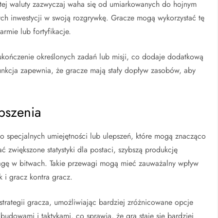
 tej waluty zazwyczaj waha się od umiarkowanych do hojnym
h inwestycji w swoją rozgrywkę. Gracze mogą wykorzystać tę
rmie lub fortyfikacje.
ukończenie określonych zadań lub misji, co dodaje dodatkową
unkcja zapewnia, że gracze mają stały dopływ zasobów, aby
epszenia
o specjalnych umiejętności lub ulepszeń, które mogą znacząco
zwiększone statystyki dla postaci, szybszą produkcję
wagę w bitwach. Takie przewagi mogą mieć zauważalny wpływ
 i gracz kontra gracz.
strategii gracza, umożliwiając bardziej zróżnicowane opcje
dowami i taktykami, co sprawia, że gra staje się bardziej