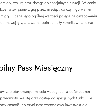
dmioty, walutę oraz dostęp do specjalnych funkcji. W cenie
czenia związane z grą przez miesiąc, co czyni go wartym
iom gry. Ocena jego ogólnej wartości polega na oszacowaniu
darmowej gry, a także na opiniach użytkowników na temat
bilny Pass Miesięczny
usów zaprojektowanych w celu wzbogacenia doświadczeń
rzedmioty, walutę oraz dostęp do specjalnych funkcji. Te
rzyjemność, co czyni pass wartościową inwestycją dla