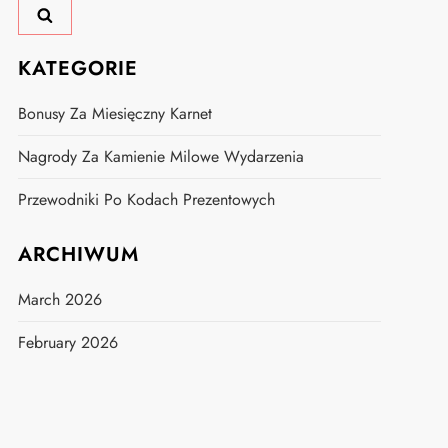
KATEGORIE
Bonusy Za Miesięczny Karnet
Nagrody Za Kamienie Milowe Wydarzenia
Przewodniki Po Kodach Prezentowych
ARCHIWUM
March 2026
February 2026