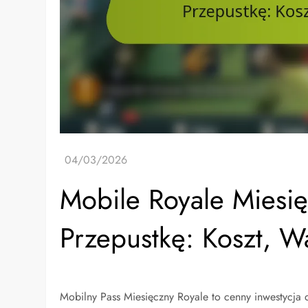
Mobile Royale Miesi
Przepustkę: Koszt, Wa
Mobilny Pass Miesięczny Royale to cenny inwestycja 