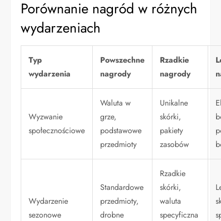
Porównanie nagród w różnych
wydarzeniach
Typ
Powszechne
Rzadkie
L
wydarzenia
nagrody
nagrody
n
Waluta w
Unikalne
E
Wyzwanie
grze,
skórki,
b
społecznościowe
podstawowe
pakiety
p
przedmioty
zasobów
b
Rzadkie
Standardowe
skórki,
L
Wydarzenie
przedmioty,
waluta
s
sezonowe
drobne
specyficzna
s