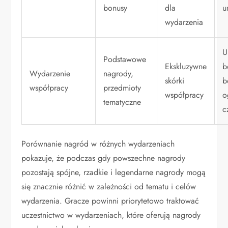
bonusy
dla
u
wydarzenia
U
Podstawowe
Ekskluzywne
b
Wydarzenie
nagrody,
skórki
b
współpracy
przedmioty
współpracy
o
tematyczne
c
Porównanie nagród w różnych wydarzeniach
pokazuje, że podczas gdy powszechne nagrody
pozostają spójne, rzadkie i legendarne nagrody mogą
się znacznie różnić w zależności od tematu i celów
wydarzenia. Gracze powinni priorytetowo traktować
uczestnictwo w wydarzeniach, które oferują nagrody